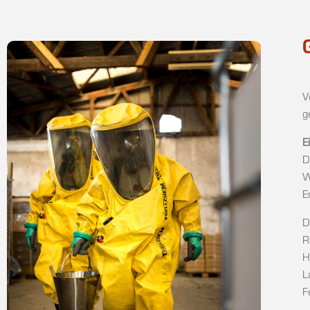
V
g
E
D
W
E
D
R
H
L
F