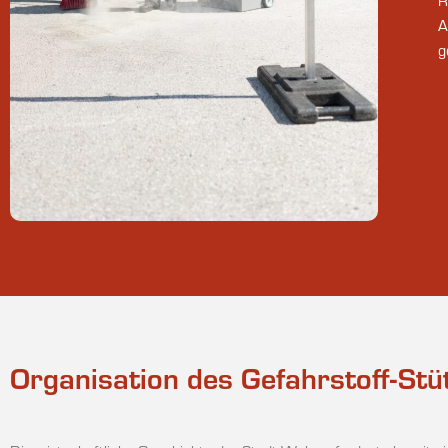
R
A
g
Organisation des Gefahrstoff-Stü