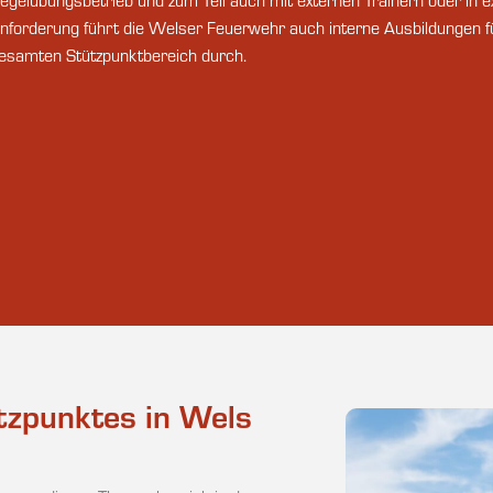
egelübungsbetrieb und zum Teil auch mit externen Trainern oder in e
nforderung führt die Welser Feuerwehr auch interne Ausbildungen f
esamten Stützpunktbereich durch.
tzpunktes in Wels