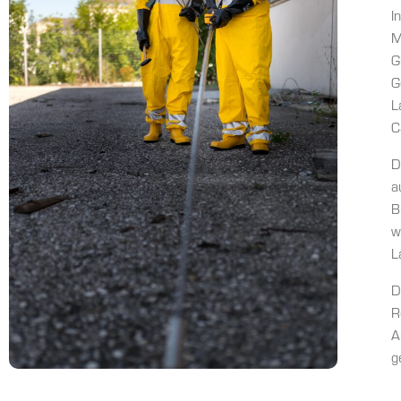
I
M
G
G
L
C
D
a
B
w
L
D
R
A
g