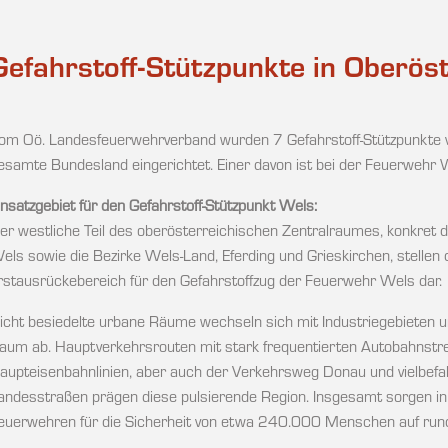
Gefahrstoff-Stützpunkte in Oberös
om Oö. Landesfeuerwehrverband wurden 7 Gefahrstoff-Stützpunkte ve
esamte Bundesland eingerichtet. Einer davon ist bei der Feuerwehr 
insatzgebiet für den Gefahrstoff-Stützpunkt Wels:
er westliche Teil des oberösterreichischen Zentralraumes, konkret d
els sowie die Bezirke Wels-Land, Eferding und Grieskirchen, stellen 
rstausrückebereich für den Gefahrstoffzug der Feuerwehr Wels dar.
icht besiedelte urbane Räume wechseln sich mit Industriegebieten 
aum ab. Hauptverkehrsrouten mit stark frequentierten Autobahnstr
aupteisenbahnlinien, aber auch der Verkehrsweg Donau und vielbef
andesstraßen prägen diese pulsierende Region. Insgesamt sorgen i
euerwehren für die Sicherheit von etwa 240.000 Menschen auf run