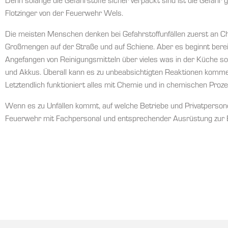
Denn solange die Gefahrstoffe sicher verpackt sind ist die Gefahr 
Flotzinger von der Feuerwehr Wels.
Die meisten Menschen denken bei Gefahrstoffunfällen zuerst an C
Großmengen auf der Straße und auf Schiene. Aber es beginnt berei
Angefangen von Reinigungsmitteln über vieles was in der Küche so 
und Akkus. Überall kann es zu unbeabsichtigten Reaktionen komme
Letztendlich funktioniert alles mit Chemie und in chemischen Proz
Wenn es zu Unfällen kommt, auf welche Betriebe und Privatpersonen
Feuerwehr mit Fachpersonal und entsprechender Ausrüstung zur B