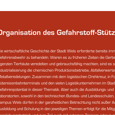
Organisation des Gefahrstoff-Stüt
ie wirtschaftliche Geschichte der Stadt Wels erforderte bereits im
efahrenabwehr zu behandeln. Waren es zu früheren Zeiten die Gerber
genzien Tierhäute veredelten und gebrauchsfähig machten, sind es 
ndustrialisierung die chemischen Produktionsbetriebe, Abfallverwert
etallveredelungen. Zusammen mit dem logistischen Drehkreuz, in F
ütereisenbahnterminals und den vielen Logistikunternehmen im Stadtge
efahrenpotential in dieser Thematik. Aber auch die Ausbildungs- un
aboratorien, sowohl in den technischen Bundes- und Landesschulen,
ampus Wels dürfen in der ganzheitlichen Betrachtung nicht außer A
usbildung und Schulung in den jeweiligen Themen erfolgt für die Mitg