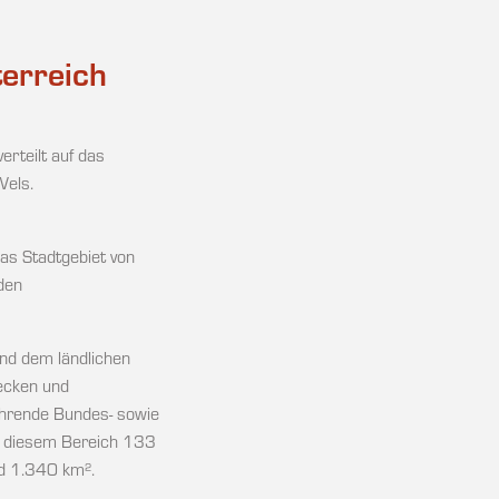
terreich
rteilt auf das
Wels.
as Stadtgebiet von
den
und dem ländlichen
ecken und
ahrende Bundes- sowie
n diesem Bereich 133
d 1.340 km².