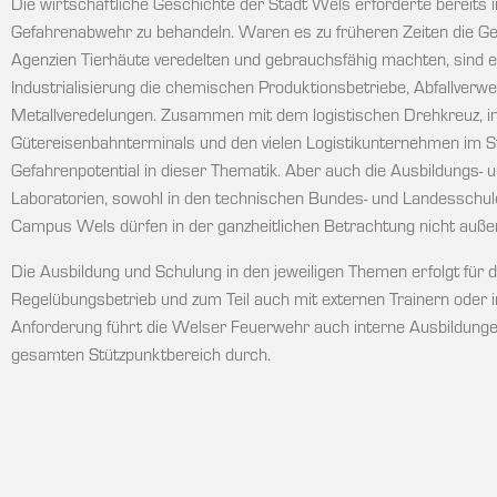
Die wirtschaftliche Geschichte der Stadt Wels erforderte bereits
Gefahrenabwehr zu behandeln. Waren es zu früheren Zeiten die Ger
Agenzien Tierhäute veredelten und gebrauchsfähig machten, sind 
Industrialisierung die chemischen Produktionsbetriebe, Abfallverw
Metallveredelungen. Zusammen mit dem logistischen Drehkreuz, i
Gütereisenbahnterminals und den vielen Logistikunternehmen im Stad
Gefahrenpotential in dieser Thematik. Aber auch die Ausbildungs-
Laboratorien, sowohl in den technischen Bundes- und Landesschul
Campus Wels dürfen in der ganzheitlichen Betrachtung nicht auße
Die Ausbildung und Schulung in den jeweiligen Themen erfolgt für d
Regelübungsbetrieb und zum Teil auch mit externen Trainern oder i
Anforderung führt die Welser Feuerwehr auch interne Ausbildunge
gesamten Stützpunktbereich durch.