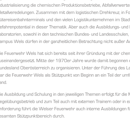
ndustrialisierung die chemischen Produktionsbetriebe, Abfallverwert
etallveredelungen. Zusammen mit dem logistischen Drehkreuz, in F
ütereisenbahnterminals und den vielen Logistikunternehmen im Stadtge
efahrenpotential in dieser Thematik. Aber auch die Ausbildungs- un
aboratorien, sowohl in den technischen Bundes- und Landesschulen,
ampus Wels dürfen in der ganzheitlichen Betrachtung nicht außer A
ie Feuerwehr Wels hat sich bereits seit ihrer Gründung mit der c
useinandergesetzt. Mitte der 1970er Jahre wurde damit begonnen 
undesland Oberösterreich zu organisieren. Unter der Führung des L
ar die Feuerwehr Wels als Stützpunkt von Beginn an ein Teil der u
and.
ie Ausbildung und Schulung in den jeweiligen Themen erfolgt für die 
egelübungsbetrieb und zum Teil auch mit externen Trainern oder in e
nforderung führt die Welser Feuerwehr auch interne Ausbildungen f
esamten Stützpunktbereich durch.