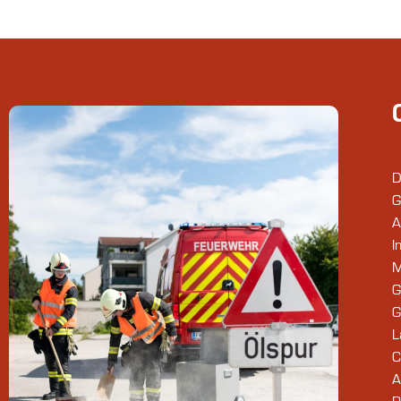
D
G
A
I
M
G
G
L
C
A