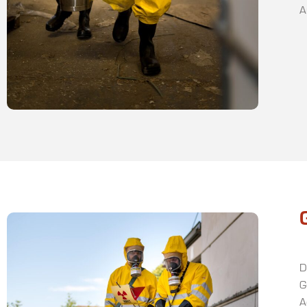
A
D
G
A