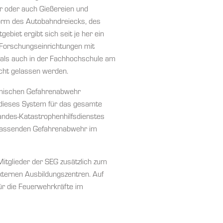
er oder auch Gießereien und
orm des Autobahndreiecks, des
biet ergibt sich seit je her ein
d Forschungseinrichtungen mit
 als auch in der Fachhochschule am
cht gelassen werden.
hemischen Gefahrenabwehr
dieses System für das gesamte
andes-Katastrophenhilfsdienstes
mfassenden Gefahrenabwehr im
Mitglieder der SEG zusätzlich zum
xternen Ausbildungszentren. Auf
ür die Feuerwehrkräfte im