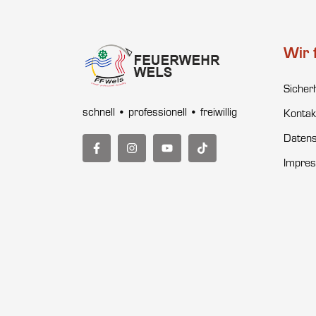
Wir 
Sicher
schnell • professionell • freiwillig
Kontak
Datens
Impre