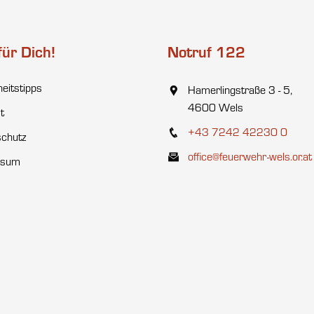
für Dich!
Notruf 122
heitstipps
Hamerlingstraße 3 - 5,
4600 Wels
t
+43 7242 42230 0
chutz
office@feuerwehr-wels.or.at
ssum