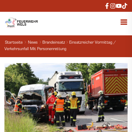
Startseite
News
Brandeinsatz
Einsatzreicher Vormittag /
Verkehrsunfall Mit Personenrettung