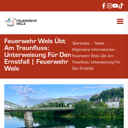
Feuerwehr Wels Übt
Startseite
News
Am Traunfluss:
Allgemeine Informationen
Unterweisung Für Den
Feuerwehr Wels Übt Am
Ernstfall | Feuerwehr
Traunfluss: Unterweisung Für
Wels
Den Ernstfall