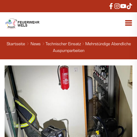
Startseite
News
Technischer Einsatz
Mehrstündige Abendliche
Auspumparbeiten