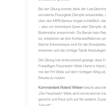
Bei der Übung konnte dank der Live-Übertr
simulierte Flüssigkeit Dämpfe entwickelte, 
über den MPS-Sensor ergab schließlich, d
– also um brennbare Gase oder Dämpfe, die
Bodennähe ansammeln. Da Benzin kein Rein
ist, entstehen ab drei Kohlenstoffatomen 
Solche Erkenntnisse sind für die Einsatzl
erkennen und die richtige Taktik festzulegen
Die Übung hat eindrucksvoll gezeigt, dass F
Freiwilligen Feuerwehr Wels Hand in Han
mit der FH Wels auf dem richtigen Weg ist,
Einsatz zu nutzen.
Kommandant Roland Weber
betont abschli
„Die Feuerwehr Wels wird somit einmal mehr
gerecht und freut sich auf die weitere Zu
Zukunft.“