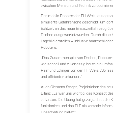
zwischen Mensch und Technik zu optimiere
Der mobile Roboter der FH Wels, ausgesta
simulierte Gefahrenzone geschickt, um do
Echtzeit an das neue Einsatzleitfahrzeug ü
Drohne ausgewertet wurden. Durch diese Ko
Lagebild erstellen – inklusive Wärmebildda
Roboters.
„Das Zusammenspiel von Drohne, Roboter un
wie schnell und zuverlässig heute ein umfas
Raimund Edlinger von der FH Wels. „So lass
und effizienter erkunden.“
Auch Clemens Stöger, Projektleiter des neu
Bilanz: „Es war uns wichtig, das Konzept d
zu testen. Die Übung hat gezeigt, dass di
funktioniert und das ELF als zentrale Inform
Einsatzleitung bietet.“