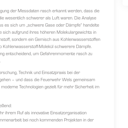
agung der Messdaten rasch erkannt werden, dass die
die wesentlich schwerer als Luft waren. Die Analyse
ass es sich um „schwere Gase oder Dämpfe“ handelte
 sich aufgrund ihres höheren Molekulargewichts in
stoff, sondern ein Gemisch aus Kohlenwasserstoffen
pro Kohlenwasserstoff-Molekül schwerere Dämpfe.
eitung entscheidend, um Gefahrenmomente rasch zu
.
orschung, Technik und Einsatzpraxis bei der
d gehen – und dass die Feuerwehr Wels gemeinsam
 moderne Technologien gezielt für mehr Sicherheit im
eßend:
 ihrem Ruf als innovative Einsatzorganisation
sammenarbeit bei noch kommenden Projekten in der