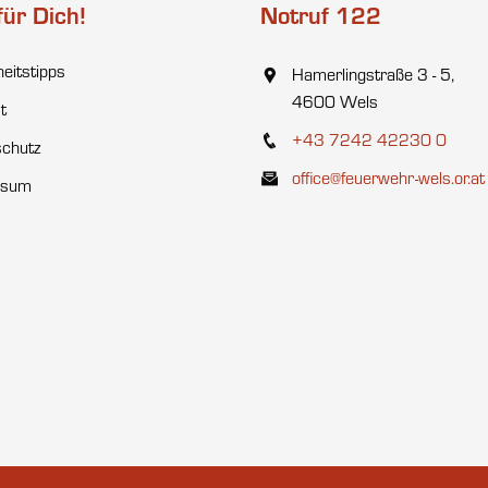
für Dich!
Notruf 122
heitstipps
Hamerlingstraße 3 - 5,
4600 Wels
t
+43 7242 42230 0
chutz
office@feuerwehr-wels.or.at
ssum