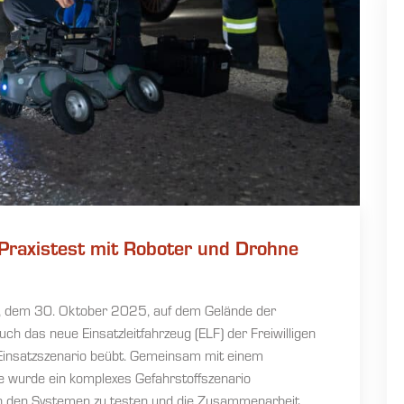
 Praxistest mit Roboter und Drohne
 dem 30. Oktober 2025, auf dem Gelände der
h das neue Einsatzleitfahrzeug (ELF) der Freiwilligen
Einsatzszenario beübt. Gemeinsam mit einem
 wurde ein komplexes Gefahrstoffszenario
hen den Systemen zu testen und die Zusammenarbeit