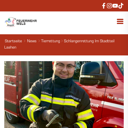
Startseite
News
Tierrettung
Schlangenrettung Im Stadtteil
Laahen