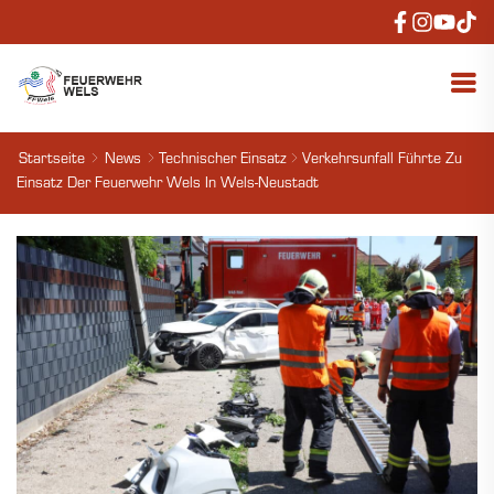
Startseite
News
Technischer Einsatz
Verkehrsunfall Führte Zu
Einsatz Der Feuerwehr Wels In Wels-Neustadt