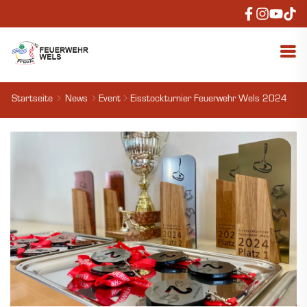
Startseite
News
Event
Eisstockturnier Feuerwehr Wels 2024