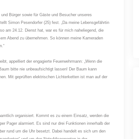
en und Bürger sowie für Gäste und Besucher unseres
tellt Simon Pesendorfer (25) fest. „Da meine Lebensgefährtin
so am 24.12. Dienst hat, war es für mich naheliegend, die
diesem Abend zu übernehmen. So können meine Kameraden
n.“
eibt, appelliert der engagierte Feuerwehrmann: „Wenn die
aum bitte nie unbeaufsichtigt lassen! Der Baum kann
en. Mit geprüften elektrischen Lichterketten ist man auf der
amtlich organisiert. Kommt es zu einem Einsatz, werden die
per Pager alarmiert. Es sind nur drei Funktionen innerhalb der
über rund um die Uhr besetzt. Dabei handelt es sich um den
mmandanten“ und um den Notrufdisponenten in der