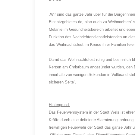
„Wir sind das ganze Jahr über für die Bürgerinn
Einsatzgebietes da, also auch zu Weihnachten“ s
Melanie im Gesundheitsbereich arbeitet und eben
Funktion des Nachrichtendienstleistenden an 
das Weihnachtsfest im Kreise ihrer Familien feier
Damit das Weihnachtsfest ruhig und besinnlich bl
Kerzen am Christbaum angezündet wurden, den B
innerhalb von wenigen Sekunden in Vollbrand steh
sicheren Seite“.
Hintergrund:
Das Feuerwehrsystem in der Stadt Wels ist ehren
Kräfte durch eine definierte Alarmierungsordnung 
freiwilligen Feuerwehr der Stadt das ganze Jahr 
„Offizier vom Dienst“, den „Dienstführenden Ko