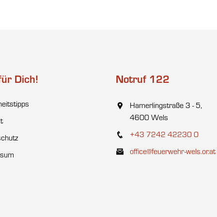
für Dich!
Notruf 122
heitstipps
Hamerlingstraße 3 - 5,
4600 Wels
t
+43 7242 42230 0
chutz
office@feuerwehr-wels.or.at
ssum