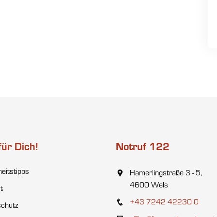
für Dich!
Notruf 122
heitstipps
Hamerlingstraße 3 - 5,
4600 Wels
t
+43 7242 42230 0
chutz